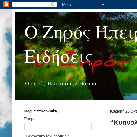
Ο Ζηρός Ήπει
Ειδήσεις
Ο Ζηρός: Νέα από την Ήπειρο
Φόρμα επικοινωνίας
Κυριακή 25 Οκ
Όνομα
“Κυανόλ
Ηλεκτρονικό ταχυδρομείο
*