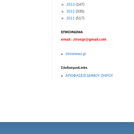
►
2013
(147)
►
2012
(335)
►
2011
(517)
ΕΠΙΚΟΙΝΩΝΙΑ
email : zirosgr@gmail.com
zirosnews.gr
Σύνδεσμοι/Links
ΑΠΟΦΑΣΕΙΣ ΔΗΜΟΥ ΖΗΡΟΥ