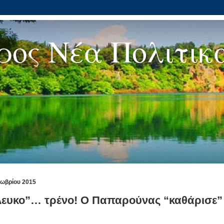
ρος Νέα Πολιτικ
τωβρίου 2015
ευκο”… τρένο! Ο Παπαρούνας “καθάρισε”