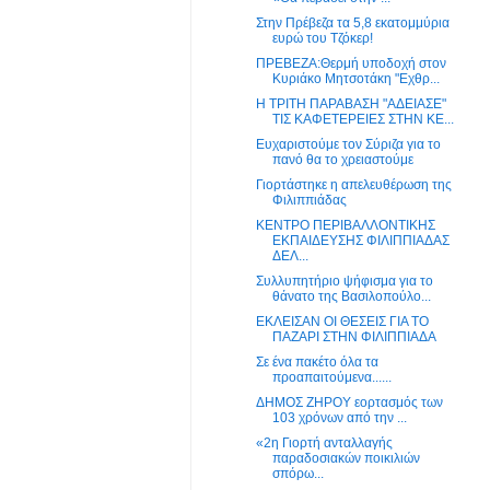
Στην Πρέβεζα τα 5,8 εκατομμύρια
ευρώ του Τζόκερ!
ΠΡΕΒΕΖΑ:Θερμή υποδοχή στον
Κυριάκο Μητσοτάκη "Εχθρ...
Η ΤΡΙΤΗ ΠΑΡΑΒΑΣΗ "ΑΔΕΙΑΣΕ"
ΤΙΣ ΚΑΦΕΤΕΡΕΙΕΣ ΣΤΗΝ ΚΕ...
Ευχαριστούμε τον Σύριζα για το
πανό θα το χρειαστούμε
Γιορτάστηκε η απελευθέρωση της
Φιλιππιάδας
ΚΕΝΤΡΟ ΠΕΡΙΒΑΛΛΟΝΤΙΚΗΣ
ΕΚΠΑΙΔΕΥΣΗΣ ΦΙΛΙΠΠΙΑΔΑΣ
ΔΕΛ...
Συλλυπητήριο ψήφισμα για το
θάνατο της Βασιλοπούλο...
ΕΚΛΕΙΣΑΝ ΟΙ ΘΕΣΕΙΣ ΓΙΑ ΤΟ
ΠΑΖΑΡΙ ΣΤΗΝ ΦΙΛΙΠΠΙΑΔΑ
Σε ένα πακέτο όλα τα
προαπαιτούμενα......
ΔΗΜΟΣ ΖΗΡΟΥ εορτασμός των
103 χρόνων από την ...
«2η Γιορτή ανταλλαγής
παραδοσιακών ποικιλιών
σπόρω...