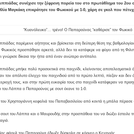
ιππιάδας συνέχισε την ξέφρενη πορεία του στο πρωτάθλημα του 2ου ομ
Ηλία Μαγκάκη επικράτησε του Φωκικού με 1-0, χάρη σε γκολ που πέτυ
ππιάδας παρέμεινε αήττητος και βρίσκεται στη δεύτερη θέση της βαθμολογία
Ο Φωκικός προσπάθησε αρκετά, αλλά δεν τα κατάφερε να φύγει από τη Φιλιπ
ι γνώρισε δίκαια την ήττα από έναν ανώτερο αντίπαλο.
ιππιάδας μπήκε πολύ προσεκτικά στο παιχνίδι, κλείνοντας αποτελεσματικά ό
χαν τον απόλυτο έλεγχο του παιχνιδιού από το πρώτο λεπτό, πίεζαν και δεν
εριοχή τους, και στην πρώτη ευκαιρία τους στο παιχνίδι κατάφεραν να προη
 του Λάππα ο Παπαρούνας με σουτ έκανε το 1-0.
α του Χρηστογιάννη κεφαλιά του Παπαβασιλείου από κοντά η μπάλα πέρασε 
 σουτ του Λάππα και ο Μαυρουδής στην προσπάθεια του να διώξει έστειλε τ
αγιά.
είας φάουλ του Παπαρούνα έδιωξε δύσκολα σε κόρνερ ο Κεχαγιάς.