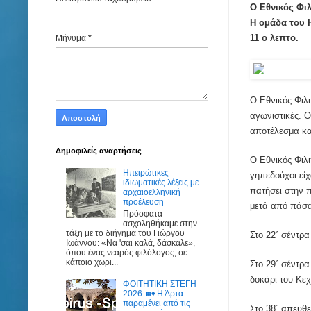
Ο Εθνικός Φιλ
Η ομάδα του 
11 ο λεπτο.
Μήνυμα
*
Ο Εθνικός Φιλι
αγωνιστικές. 
αποτέλεσμα κα
Δημοφιλείς αναρτήσεις
Ο Εθνικός Φιλ
Ηπειρώτικες
γηπεδούχοι εί
ιδιωματικές λέξεις με
πατήσει στην π
αρχαιοελληνική
προέλευση
μετά από πάσα
Πρόσφατα
ασχοληθήκαμε στην
τάξη με το διήγημα του Γιώργου
Στο 22΄ σέντρ
Ιωάννου: «Να 'σαι καλά, δάσκαλε»,
όπου ένας νεαρός φιλόλογος, σε
κάποιο χωρι...
Στο 29΄ σέντρα
δοκάρι του Κεχ
ΦΟΙΤΗΤΙΚΗ ΣΤΕΓΗ
2026: 🏡 Η Άρτα
παραμένει από τις
Στο 38΄ απευθ