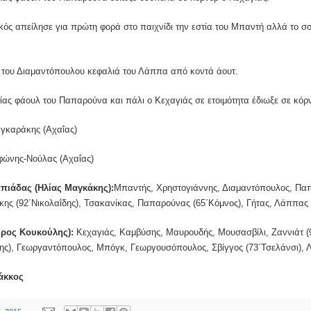
ικός απείλησε για πρώτη φορά στο παιχνίδι την εστία του Μπαντή αλλά το 
α του Διαμαντόπουλου κεφαλιά του Λάππα από κοντά άουτ.
ίας φάουλ του Παπαρούνα και πάλι ο Κεχαγιάς σε ετοιμότητα έδιωξε σε κόρ
γκαράκης (Αχαΐας)
ώνης-Νούλας (Αχαΐας)
ππιάδας (Ηλίας Μαγκάκης):
Μπαντής, Χρηστογιάννης, Διαμαντόπουλος, Παπ
κης (92΄Νικολαΐδης), Τσακανίκας, Παπαρούνας (65΄Κόμνος), Γήτας, Λάππας 
ρος Κουκούλης):
Κεχαγιάς, Καμβύσης, Μαυρουδής, Μουσασβίλι, Ζαννιάτ (
ης), Γεωργαντόπουλος, Μπόγκ, Γεωργουσόπουλος, Σβίγγος (73΄Τσελάνσι), 
άκκος