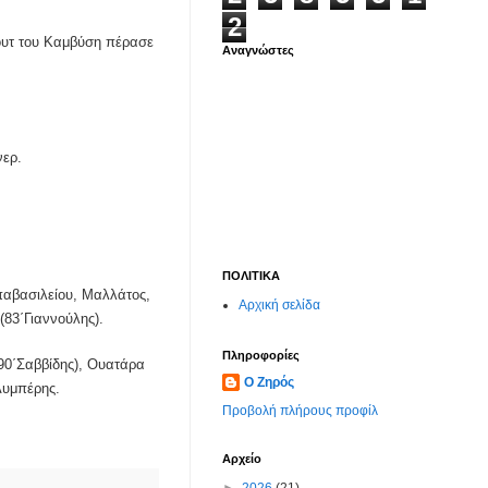
2
σουτ του Καμβύση πέρασε
Αναγνώστες
νερ.
ΠΟΛΙΤΙΚΑ
αβασιλείου, Μαλλάτος,
Αρχική σελίδα
(83΄Γιαννούλης).
Πληροφορίες
90΄Σαββίδης), Ουατάρα
Ο Ζηρός
Λυμπέρης.
Προβολή πλήρους προφίλ
Αρχείο
►
2026
(21)