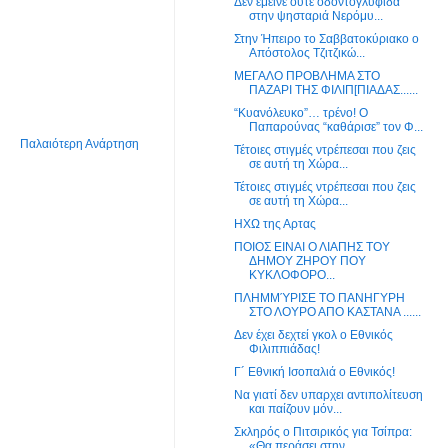
Δεν έμεινε ούτε οδοντογλυφίδα
στην ψησταριά Νερόμυ...
Στην Ήπειρο το Σαββατοκύριακο ο
Απόστολος Τζιτζικώ...
ΜΕΓΑΛΟ ΠΡΟΒΛΗΜΑ ΣΤΟ
ΠΑΖΑΡΙ ΤΗΣ ΦΙΛΙΠ[ΠΙΑΔΑΣ......
“Κυανόλευκο”… τρένο! Ο
Παπαρούνας “καθάρισε” τον Φ...
Παλαιότερη Ανάρτηση
Τέτοιες στιγμές ντρέπεσαι που ζεις
σε αυτή τη Χώρα...
Τέτοιες στιγμές ντρέπεσαι που ζεις
σε αυτή τη Χώρα...
ΗΧΩ της Αρτας
ΠΟΙΟΣ ΕΙΝΑΙ Ο ΛΙΑΠΗΣ ΤΟΥ
ΔΗΜΟΥ ΖΗΡΟΥ ΠΟΥ
ΚΥΚΛΟΦΟΡΟ...
ΠΛΗΜΜΎΡΙΣΕ ΤΟ ΠΑΝΗΓΥΡΗ
ΣΤΟ ΛΟΥΡΟ ΑΠΟ ΚΑΣΤΑΝΑ ......
Δεν έχει δεχτεί γκολ ο Εθνικός
Φιλιππιάδας!
Γ´ Εθνική Ισοπαλιά ο Εθνικός!
Να γιατί δεν υπαρχει αντιπολίτευση
και παίζουν μόν...
Σκληρός ο Πιτσιρικός για Τσίπρα:
«Θα περάσει στην ...