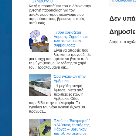
at
Οκτωβρίου 25
ΣΥΜΒΟΥΛΙΟ
Καλή η προσπάθεια του κ. Λάκκα στην
χθεσινή παρουσίαση για τον
απολογισμό-προυπολογισμό που
Δεν υπά
αφορούσε στους βρεφονηπιακούς
σταθμούς...
Δημοσίε
Τι σου χρειάζεται
Δήμαρχε Ζηρού ο επί
των οικονομικών
Αφήστε το σχόλι
σύμβουλος;;;
Είναι να απορείς που
λέει και το τραγούδι. Σε
μια εποχή που πρέπει να βγει κι από
τη μύγα ξύγκι, ο Γιολδάσης το χαβά
του. Προσλαμβάνει οικ...
Ώρα εγκαινίων στην
Αμβρακία..
Η μεγάλη στιγμή
έφτασε.. Μετά από
περιπέτειες ετών η
Αμβρακία Οδός
παραδίδει στην κυκλοφορία. Τα
εγκαίνια του νέου οδικού άξονα θα
πραγματ...
Πλούσιο “Βιογραφικό”
ο Αλβανός ληστής της
Πάργας – Βρέθηκαν
πιστόλι και λεφτά σε