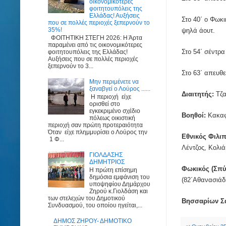
οικονομικότερες
φοιτητουπόλεις της
Ελλάδας! Αυξήσεις
Στο 40΄ ο Φωκ
που σε πολλές περιοχές ξεπερνούν το
35%!
ψηλά άουτ.
ΦΟΙΤΗΤΙΚΗ ΣΤΕΓΗ 2026: Η Άρτα
παραμένει από τις οικονομικότερες
Στο 54΄ σέντρ
φοιτητουπόλεις της Ελλάδας!
Αυξήσεις που σε πολλές περιοχές
ξεπερνούν το 3...
Στο 63΄ απευθε
Μην περιμένετε να
ξαναβγεί ο Λούρος ......
Διαιτητής:
Τζα
Η περιοχή είχε
ορισθεί στο
εγκεκριμένο σχέδιο
Βοηθοί:
Κακαφ
πόλεως οικιστική
περιοχή σαν πρώτη προτεραιότητα
Όταν είχε πλημμυρίσει ο Λούρος την
Εθνικός Φιλι
1 Φ...
Λέντζος, Κολιά
ΓΙΟΛΔΑΣΗΣ
ΔΗΜΗΤΡΙΟΣ
Φωκικός (Σπύ
Η πρώτη επίσημη
δημόσια εμφάνιση του
(82΄Αθανασιάδ
υποψηφίου Δημάρχου
Ζηρού κ.Γιολδάση και
των στελεχών του Δημοτικού
Βησσαρίων Σ
Συνδυασμού, του οποίου ηγείται,...
ΔΗΜΟΣ ΖΗΡΟΥ- ΔΗΜΟΤΙΚΟ