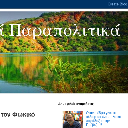
ά Παραπολιτικά
Δημοφιλείς αναρτήσεις
 τον Φωκικό
Όταν η έδρα γίνεται
«έδαφος» ένα πολιτικό
παράδοξο στην
Πρέβεζα !!!