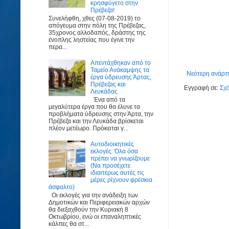
κρησφύγετο στην
Πρέβεζα!
Συνελήφθη, χθες (07-08-2019) το
απόγευμα στην πόλη της Πρέβεζας,
35χρονος αλλοδαπός, δράστης της
ένοπλης ληστείας που έγινε την
περα...
Απεντάχθηκαν από το
Ταμείο Ανάκαμψης τα
Νεότερη ανάρτ
έργα ύδρευσης Άρτας,
Πρέβεζας και
Εγγραφή σε:
Σχό
Λευκάδας
Ένα από τα
μεγαλύτερα έργα που θα έλυνε τα
προβλήματα ύδρευσης στην Άρτα, την
Πρέβεζα και την Λευκάδα βρίσκεται
πλέον μετέωρο. Πρόκειται γ...
Αυτοδιοικητικές
εκλογές: Όλα όσα
πρέπει να γνωρίζουμε
(Να προσέχετε
ιδιαιτέρως αυτές τις
μέρες ρίχνουν φρέσκια
άσφαλτο)
Οι εκλογές για την ανάδειξη των
Δημοτικών και Περιφερειακών αρχών
θα διεξαχθούν την Κυριακή 8
Οκτωβρίου, ενώ οι επαναληπτικές
κάλπες θα στ...