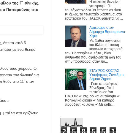
Η πολιτική δεν είναι
ίλου της Γ΄ εθνικής.
γεωγραφία. Ή
χε ο Παπαρούνας στο
τουλάχιστον δεν θα έπρεπε να είναι.
Κι όμως, το τελευταίο διάστημα, στο
εσωτερικό του ΠΑΣΟΚ φαίνεται να ...
Αφιέρωμα στον
Δήμαρχο Βησσαρίωνα
Χήτα
Με βαθιά συγκίνηση
ς, έπειτα από 6
και θλίψη η τοπική
κοινωνία αποχαιρετά
πιάδα με ένα θετικό
τον Βησσαρίωνα Χήτα , έναν
άνθρωπο που αφιέρωσε τη ζωή του
στην προσφορά, στην πο...
λους τους χώρους. Οι
ΣΤΑΥΡΟΣ ΚΩΣΤΑΣ
 άφησαν τον Φωκικό να
Υποψήφιος Σύνεδρος
Δημου Ζηρου
γηθούν στο 11΄ όταν
Γιατί υποψήφιος
Σύνεδρος; Γιατί
πιστεύω σε ένα
ΠΑΣΟΚ: ✔ Ισχυρό και αυτόνομο ✔
άουτ.
Κοινωνικά δίκαιο ✔ Με καθαρό
προοδευτικό λόγο ✔ Με κυβε...
η μπάλα στο οριζόντιο
2
5
8
5
5
1