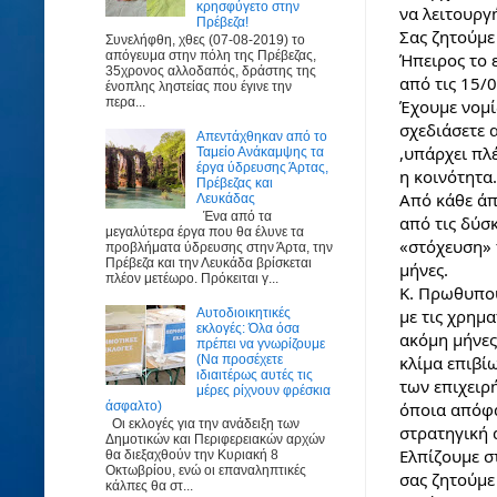
κρησφύγετο στην
να λειτουργ
Πρέβεζα!
Σας ζητούμε
Συνελήφθη, χθες (07-08-2019) το
απόγευμα στην πόλη της Πρέβεζας,
Ήπειρος το 
35χρονος αλλοδαπός, δράστης της
από τις 15/
ένοπλης ληστείας που έγινε την
περα...
Έχουμε νομί
σχεδιάσετε α
Απεντάχθηκαν από το
,υπάρχει πλέ
Ταμείο Ανάκαμψης τα
έργα ύδρευσης Άρτας,
η κοινότητα.
Πρέβεζας και
Από κάθε άπ
Λευκάδας
Ένα από τα
από τις δύσ
μεγαλύτερα έργα που θα έλυνε τα
«στόχευση» 
προβλήματα ύδρευσης στην Άρτα, την
Πρέβεζα και την Λευκάδα βρίσκεται
μήνες.
πλέον μετέωρο. Πρόκειται γ...
Κ. Πρωθυπουρ
με τις χρημ
Αυτοδιοικητικές
εκλογές: Όλα όσα
ακόμη μήνες,
πρέπει να γνωρίζουμε
κλίμα επιβί
(Να προσέχετε
ιδιαιτέρως αυτές τις
των επιχειρή
μέρες ρίχνουν φρέσκια
όποια απόφα
άσφαλτο)
Οι εκλογές για την ανάδειξη των
στρατηγική 
Δημοτικών και Περιφερειακών αρχών
Ελπίζουμε σ
θα διεξαχθούν την Κυριακή 8
Οκτωβρίου, ενώ οι επαναληπτικές
σας ζητούμε
κάλπες θα στ...