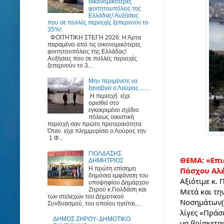
οικονομικότερες
φοιτητουπόλεις της
Ελλάδας! Αυξήσεις
που σε πολλές περιοχές ξεπερνούν το
35%!
ΦΟΙΤΗΤΙΚΗ ΣΤΕΓΗ 2026: Η Άρτα
παραμένει από τις οικονομικότερες
φοιτητουπόλεις της Ελλάδας!
Αυξήσεις που σε πολλές περιοχές
ξεπερνούν το 3...
Μην περιμένετε να
ξαναβγεί ο Λούρος ......
Η περιοχή είχε
ορισθεί στο
εγκεκριμένο σχέδιο
πόλεως οικιστική
περιοχή σαν πρώτη προτεραιότητα
Όταν είχε πλημμυρίσει ο Λούρος την
1 Φ...
ΓΙΟΛΔΑΣΗΣ
ΘΕΜΑ: «Επι
ΔΗΜΗΤΡΙΟΣ
Η πρώτη επίσημη
Πάσχου Αλ
δημόσια εμφάνιση του
Αξιότιμε κ. 
υποψηφίου Δημάρχου
Ζηρού κ.Γιολδάση και
Μετά και τη
των στελεχών του Δημοτικού
Νοσημάτων(E
Συνδυασμού, του οποίου ηγείται,...
λίγες «Πράσι
ΔΗΜΟΣ ΖΗΡΟΥ- ΔΗΜΟΤΙΚΟ
να βρίσκετα