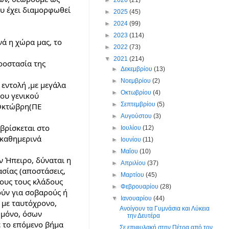
υ έχει διαμορφωθεί 
►
2025
(45)
►
2024
(99)
►
2023
(114)
ά η χώρα μας, το 
►
2022
(73)
▼
2021
(214)
οστασία της 
►
Δεκεμβρίου
(13)
►
Νοεμβρίου
(2)
εντολή ,με μεγάλα 
►
Οκτωβρίου
(4)
ου γενικού 
►
Σεπτεμβρίου
(5)
Οκτώβρη(ΠΕ 
►
Αυγούστου
(3)
βρίσκεται στο 
►
Ιουλίου
(12)
καθημερινά 
►
Ιουνίου
(11)
►
Μαΐου
(10)
 Ήπειρο, δύναται η 
►
Απριλίου
(37)
σίας (αποστάσεις, 
►
Μαρτίου
(45)
ους τους κλάδους 
►
Φεβρουαρίου
(28)
ύν για σοβαρούς ή 
▼
Ιανουαρίου
(44)
 με ταυτόχρονο,
Ανοίγουν τα Γυμνάσια και Λύκεια
 μόνο, όσων 
την Δευτέρα
 το επόμενο βήμα 
Σε επιφυλακή στην Πέτρα από τον