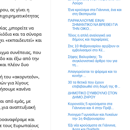
Λούρο
υ, ας γίνει η 
Ένα κρούσμα στα Γιάννινα, ένα και
στη Θεσπρωτία
πιχειρηματικότητας 
ΠΑΡΑΚΑΛΟΥΜΕ ΕΙΝΑΙ
ΣΗΜΑΝΤΙΚΟ ΝΑ ΒΡΕΘΕΙ ΓΙΑ
ας ,μπορείτε να 
ΤΗΝ ΟΙΚΟ...
ιόδια και τα σύνορα 
Τέλος η απλή αναλογική για
ι «εκπαιδευτεί» και 
δήμους και περιφέρειες
Στις 10 Φεβρουαρίου αρχίζουν οι
εμβολιασμοί στο Κέ...
γμα συνέπειας, που 
Σήφης Βαλυράκης: Το
ο και έξω από την 
συγκλονιστικό άρθρο του για
και πλέον δυο 
τη...
Απαγορεύεται το ψάρεμα και το
κυνήγι ...
ή του «ακορντεόν», 
ν για λίγους 
30 τα θετικά που έχουν
επιβεβαιωθεί στη δομή της Φ...
γήσουμε κανένα 
ΔΗΜΟΤΙΚΟ ΣΥΜΒΟΥΛΙΟ ΣΤΟΝ
ΔΗΜΟ ΖΗΡΟΥ
ι από εμάς, με 
Κορονοϊός:5 κρούσματα στα
,για αναπτυξιακή 
Γιάννενα και 4 στην Πρέβ...
Άνοιγμα Γυμνασίων και Λυκείων
ροαναφέραμε και 
την 1η Φεβρουαρίου
τε τους Ευρωπαίους
Έξι νέα κρούσματα σε Γιάννινα,
Άρτα και Πρέβεζα