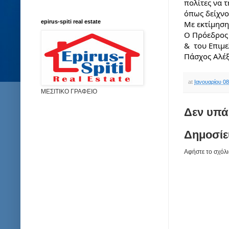
πολίτες να 
όπως δείχνο
epirus-spiti real estate
Με εκτίμηση
Ο Πρόεδρος
&  του Επιμ
Πάσχος Αλέ
at
Ιανουαρίου 08
ΜΕΣΙΤΙΚΟ ΓΡΑΦΕΙΟ
Δεν υπά
Δημοσίε
Αφήστε το σχόλι