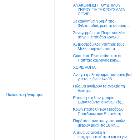
ΑΝΑΚΟΙΝΩΣΗ ΤΟΥ ΔΗΜΟΥ
ΖΗΡΟΥ ΓΙΑ ΤΑ ΚΡΟΥΣΜΑΤΑ
COVID
Σε καραντίνα η δομή της
Φιλιππιάδας μετά τη συρροή...
Συναγερμός στο Πετροπουλάκη
στην Φιλιππιάδα λόγω θ...
Ανεμοστρόβιλος χτύπησε τους
Μελισσουργούς και τα...
Guardian: Είναι απίστευτο οι
Παππάς και Λαγός κυκλ...
ΧΩΡΙΣ ΛΟΓΙΑ.....
Ανοίγει η πλατφόρμα των ραντεβού
για τους άνω των 85
Πώς θα ανοίξουν τα σχολεία τη
Δευτέρα
Παλαιότερη Ανάρτηση
Εστίαση και λιανεμπόριο..
Εξαντλούνται οικονομικές...
Κοινή επιστολή των τεσσάρων
Προέδρων των Επιμελητη...
Παράταση των απαγορευτικών
μέτρων μέχρι τις 18 Ιαν...
Αίτημα να ανοίξει η
επιχειρηματικότητα και να γίνε...