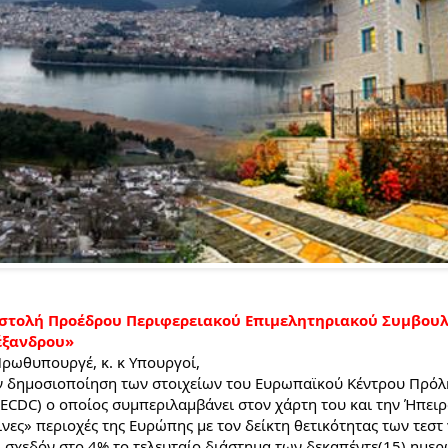
στολή Προέδρου Περιφερειακού Επιμελητηριακού Συμβουλ
έξανδρου»
Πρωθυπουργέ, κ. κ Υπουργοί, 
ν δημοσιοποίηση των στοιχείων του Ευρωπαϊκού Κέντρου Πρόλη
CDC) o οποίος συμπεριλαμβάνει στον χάρτη του και την Ήπειρο,
νες» περιοχές της Ευρώπης με τον δείκτη θετικότητας των τεστ γ
ι σχεδόν στο 4% το τελευταίο διάστημα των δεκαπέντε(15) ημερ