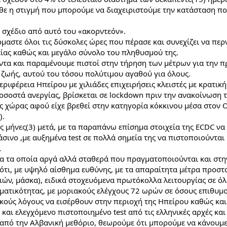
θε η στιγμή που μπορούμε να διαχειριστούμε την κατάσταση πο
 σχέδιο από αυτό του «ακορντεόν».
μαστε όλοι τις δύσκολες ώρες που πέρασε και συνεχίζει να περν
ίας καθώς και μεγάλο σύνολο του πληθυσμού της. 
τα και παραμένουμε πιστοί στην τήρηση των μέτρων για την πρ
ζωής, αυτού του τόσου πολύτιμου αγαθού για όλους.
ριφέρεια Ηπείρου με χιλιάδες επιχειρήσεις κλειστές με κρατική 
οσοστά ανεργίας, βρίσκεται σε lockdown πριν την ανακοίνωση τ
ς χώρας αφού είχε βρεθεί στην κατηγορία κόκκινου μέσα στον 
).
ς μήνες(3) μετά, με τα παραπάνω επίσημα στοιχεία της ECDC να 
σινο ,με αυξημένα test σε πολλά σημεία της να πιστοποιούνται 
ι
ια τα οποία αργά αλλά σταθερά που πραγματοποιούνται και στην
ότι, με υψηλό αίσθημα ευθύνης, με τα απαραίτητα μέτρα προστα
ιών, μάσκα), ειδικά στοχευόμενα πρωτόκολλα λειτουργίας σε όλ
ηματικότητας, με μοριακούς ελέγχους 72 ωρών σε όσους επιθυμο
κούς λόγους να εισέρθουν στην περιοχή της Ηπείρου καθώς και
και ελεγχόμενο πιστοποιημένο test από τις ελληνικές αρχές και
 από την Αλβανική μεθόριο, θεωρούμε ότι μπορούμε να κάνουμε