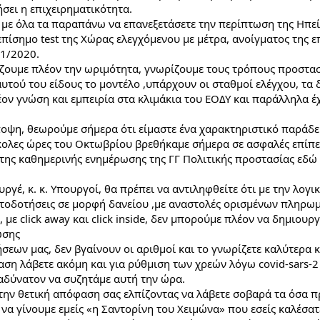
ήσει η επιχειρηματικότητα.
 με όλα τα παραπάνω να επανεξετάσετε την περίπτωση της Ηπείρο
επίσημο test της Χώρας ελεγχόμενου με μέτρα, ανοίγματος της ε
01/2020.
ζουμε πλέον την ωριμότητα, γνωρίζουμε τους τρόπους προστασί
υτού του είδους το μοντέλο ,υπάρχουν οι σταθμοί ελέγχου, τα δ
ον γνώση και εμπειρία στα κλιμάκια του ΕΟΔΥ και παράλληλα έχε
οψη, θεωρούμε σήμερα ότι είμαστε ένα χαρακτηριστικό παράδει
κολες ώρες του Οκτωβρίου βρεθήκαμε σήμερα σε ασφαλές επίπεδ
της καθημερινής ενημέρωσης της ΓΓ Πολιτικής προστασίας εδώ 
γέ, κ. κ. Υπουργοί, θα πρέπει να αντιληφθείτε ότι με την λογικ
ατοδοτήσεις σε μορφή δανείου ,με αναστολές ορισμένων πληρωμώ
 με click away και click inside, δεν μπορούμε πλέον να δημιουρ
ωσης
σεων μας, δεν βγαίνουν οι αριθμοί και το γνωρίζετε καλύτερα κα
ση λάβετε ακόμη και για ρύθμιση των χρεών λόγω covid-sars-2 
αδύνατον να συζητάμε αυτή την ώρα.
την θετική απόφαση σας ελπίζοντας να λάβετε σοβαρά τα όσα π
 να γίνουμε εμείς «η Σαντορίνη του Χειμώνα» που εσείς καλέσα