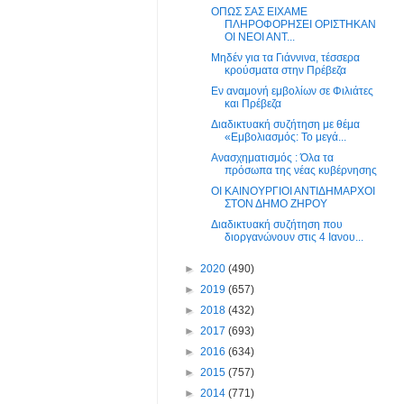
ΟΠΩΣ ΣΑΣ EIXAME
ΠΛΗΡΟΦΟΡΗΣΕΙ ΟΡΙΣΤΗΚΑΝ
ΟΙ ΝΕΟΙ ΑΝΤ...
Μηδέν για τα Γιάννινα, τέσσερα
κρούσματα στην Πρέβεζα
Εν αναμονή εμβολίων σε Φιλιάτες
και Πρέβεζα
Διαδικτυακή συζήτηση με θέμα
«Εμβολιασμός: Το μεγά...
Ανασχηματισμός : Όλα τα
πρόσωπα της νέας κυβέρνησης
ΟΙ ΚΑΙΝΟΥΡΓΙΟΙ ΑΝΤΙΔΗΜΑΡΧΟΙ
ΣΤΟΝ ΔΗΜΟ ΖΗΡΟΥ
Διαδικτυακή συζήτηση που
διοργανώνουν στις 4 Ιανου...
►
2020
(490)
►
2019
(657)
►
2018
(432)
►
2017
(693)
►
2016
(634)
►
2015
(757)
►
2014
(771)