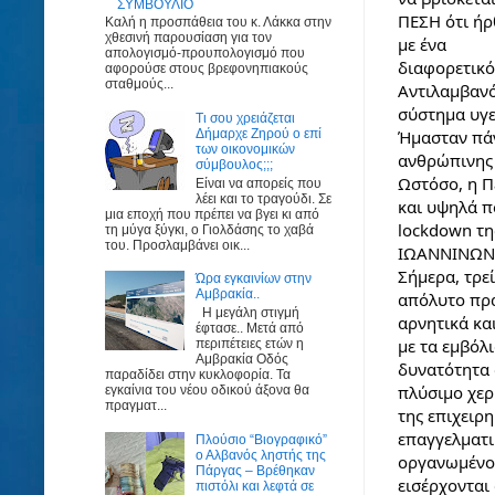
ΣΥΜΒΟΥΛΙΟ
ΠΕΣΗ ότι ήρ
Καλή η προσπάθεια του κ. Λάκκα στην
χθεσινή παρουσίαση για τον
με ένα
απολογισμό-προυπολογισμό που
διαφορετικό
αφορούσε στους βρεφονηπιακούς
σταθμούς...
Αντιλαμβανό
σύστημα υγε
Τι σου χρειάζεται
Ήμασταν πάν
Δήμαρχε Ζηρού ο επί
των οικονομικών
ανθρώπινης 
σύμβουλος;;;
Ωστόσο, η Πε
Είναι να απορείς που
λέει και το τραγούδι. Σε
και υψηλά π
μια εποχή που πρέπει να βγει κι από
lockdown τη
τη μύγα ξύγκι, ο Γιολδάσης το χαβά
του. Προσλαμβάνει οικ...
ΙΩΑΝΝΙΝΩΝ
Σήμερα, τρεί
Ώρα εγκαινίων στην
Αμβρακία..
απόλυτο πρά
Η μεγάλη στιγμή
αρνητικά κα
έφτασε.. Μετά από
με τα εμβόλ
περιπέτειες ετών η
Αμβρακία Οδός
δυνατότητα 
παραδίδει στην κυκλοφορία. Τα
πλύσιμο χερ
εγκαίνια του νέου οδικού άξονα θα
πραγματ...
της επιχειρ
επαγγελματι
Πλούσιο “Βιογραφικό”
ο Αλβανός ληστής της
οργανωμένο 
Πάργας – Βρέθηκαν
εισέρχονται
πιστόλι και λεφτά σε