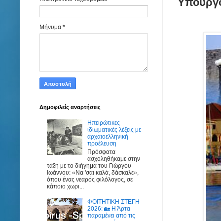
Υπουργ
Μήνυμα
*
Δημοφιλείς αναρτήσεις
Ηπειρώτικες
ιδιωματικές λέξεις με
αρχαιοελληνική
προέλευση
Πρόσφατα
ασχοληθήκαμε στην
τάξη με το διήγημα του Γιώργου
Ιωάννου: «Να 'σαι καλά, δάσκαλε»,
όπου ένας νεαρός φιλόλογος, σε
κάποιο χωρι...
ΦΟΙΤΗΤΙΚΗ ΣΤΕΓΗ
2026: 🏡 Η Άρτα
παραμένει από τις