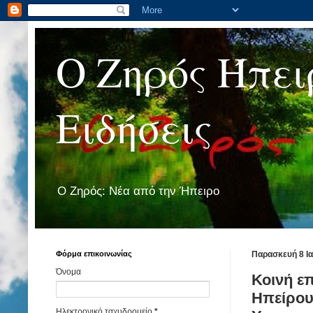
Ο Ζηρός Ήπει
Ειδήσεις
Ο Ζηρός: Νέα από την Ήπειρο
Φόρμα επικοινωνίας
Παρασκευή 8 Ι
Όνομα
Κοινή ε
Ηπείρου
Ηλεκτρονικό ταχυδρομείο
*