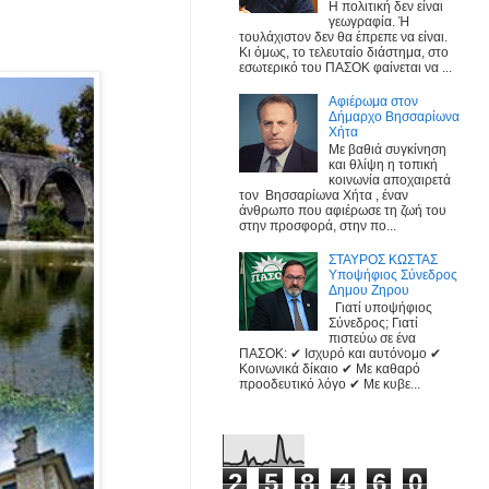
Η πολιτική δεν είναι
γεωγραφία. Ή
τουλάχιστον δεν θα έπρεπε να είναι.
Κι όμως, το τελευταίο διάστημα, στο
εσωτερικό του ΠΑΣΟΚ φαίνεται να ...
Αφιέρωμα στον
Δήμαρχο Βησσαρίωνα
Χήτα
Με βαθιά συγκίνηση
και θλίψη η τοπική
κοινωνία αποχαιρετά
τον Βησσαρίωνα Χήτα , έναν
άνθρωπο που αφιέρωσε τη ζωή του
στην προσφορά, στην πο...
ΣΤΑΥΡΟΣ ΚΩΣΤΑΣ
Υποψήφιος Σύνεδρος
Δημου Ζηρου
Γιατί υποψήφιος
Σύνεδρος; Γιατί
πιστεύω σε ένα
ΠΑΣΟΚ: ✔ Ισχυρό και αυτόνομο ✔
Κοινωνικά δίκαιο ✔ Με καθαρό
προοδευτικό λόγο ✔ Με κυβε...
2
5
8
4
6
0