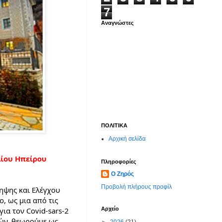
7
Αναγνώστες
ΠΟΛΙΤΙΚΑ
Αρχική σελίδα
ίου Ηπείρου 
Πληροφορίες
Ο Ζηρός
Προβολή πλήρους προφίλ
ψης και Ελέγχου 
 ως μια από τις 
Αρχείο
ια τον Covid-sars-2 
ών, θεωρούμε ως 
►
2026
(21)