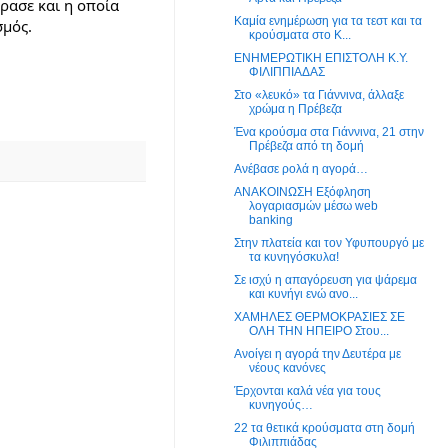
ασε και η οποία 
Καμία ενημέρωση για τα τεστ και τα
σμός.
κρούσματα στο Κ...
ΕΝΗΜΕΡΩΤΙΚΗ ΕΠΙΣΤΟΛΗ Κ.Υ.
ΦΙΛΙΠΠΙΑΔΑΣ
Στο «λευκό» τα Γιάννινα, άλλαξε
χρώμα η Πρέβεζα
Ένα κρούσμα στα Γιάννινα, 21 στην
Πρέβεζα από τη δομή
Ανέβασε ρολά η αγορά…
ΑΝΑΚΟΙΝΩΣΗ Εξόφληση
λογαριασμών μέσω web
banking
Στην πλατεία και τον Υφυπουργό με
τα κυνηγόσκυλα!
Σε ισχύ η απαγόρευση για ψάρεμα
και κυνήγι ενώ ανο...
ΧΑΜΗΛΕΣ ΘΕΡΜΟΚΡΑΣΙΕΣ ΣΕ
ΟΛΗ ΤΗΝ ΗΠΕΙΡΟ Στου...
Ανοίγει η αγορά την Δευτέρα με
νέους κανόνες
Έρχονται καλά νέα για τους
κυνηγούς…
22 τα θετικά κρούσματα στη δομή
Φιλιππιάδας