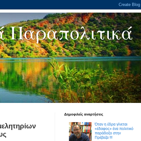
ά Παραπολιτικά
Δημοφιλείς αναρτήσεις
μελητηρίων
Όταν η έδρα γίνεται
«έδαφος» ένα πολιτικό
υς
παράδοξο στην
Πρέβεζα !!!