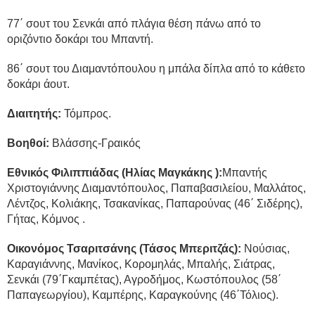
77΄ σουτ του Σενκάι από πλάγια θέση πάνω από το
οριζόντιο δοκάρι του Μπαντή.
86΄ σουτ του Διαμαντόπουλου η μπάλα δίπλα από το κάθετο
δοκάρι άουτ.
Διαιτητής:
Τόμπρος.
Βοηθοί:
Βλάσσης-Γραικός
Εθνικός Φιλιππιάδας (Ηλίας Μαγκάκης ):
Μπαντής
Χριστογιάννης Διαμαντόπουλος, Παπαβασιλείου, Μαλλάτος,
Λέντζος, Κολιάκης, Τσακανίκας, Παπαρούνας (46΄ Σιδέρης),
Γήτας, Κόμνος .
Οικονόμος Τσαριτσάνης (Τάσος Μπεριτζάς):
Νούσιας,
Καραγιάννης, Μανίκος, Κορομηλάς, Μπαλής, Σιάτρας,
Σενκάι (79΄Γκαμπέτας), Αγροδήμος, Κωστόπουλος (58΄
Παπαγεωργίου), Καμπέρης, Καραγκούνης (46΄Τόλιος).