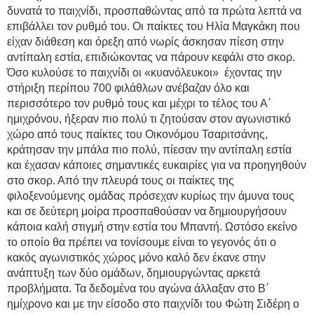
δυνατά το παιχνίδι, προσπαθώντας από τα πρώτα λεπτά να
επιβάλλει τον ρυθμό του. Οι παίκτες του Ηλία Μαγκάκη που
είχαν διάθεση και όρεξη από νωρίς άσκησαν πίεση στην
αντίπαλη εστία, επιδιώκοντας να πάρουν κεφάλι στο σκορ.
Όσο κυλούσε το παιχνίδι οι «κυανόλευκοι» έχοντας την
στήριξη περίπου 700 φιλάθλων ανέβαζαν όλο και
περισσότερο τον ρυθμό τους και μέχρι το τέλος του Α΄
ημιχρόνου, ήξεραν πιο πολύ τι ζητούσαν στον αγωνιστικό
χώρο από τους παίκτες του Οικονόμου Τσαριτσάνης,
κράτησαν την μπάλα πιο πολύ, πίεσαν την αντίπαλη εστία
και έχασαν κάποιες σημαντικές ευκαιρίες για να προηγηθούν
στο σκορ. Από την πλευρά τους οι παίκτες της
φιλοξενούμενης ομάδας πρόσεχαν κυρίως την άμυνα τους
και σε δεύτερη μοίρα προσπαθούσαν να δημιουργήσουν
κάποια καλή στιγμή στην εστία του Μπαντή. Ωστόσο εκείνο
το οποίο θα πρέπει να τονίσουμε είναι το γεγονός ότι ο
κακός αγωνιστικός χώρος μόνο καλό δεν έκανε στην
ανάπτυξη των δύο ομάδων, δημιουργώντας αρκετά
προβλήματα. Τα δεδομένα του αγώνα άλλαξαν στο Β΄
ημίχρονο και με την είσοδο στο παιχνίδι του Φώτη Σιδέρη ο