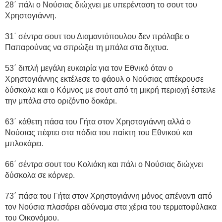
28΄ πάλι ο Νούσιας διώχνει με υπερένταση το σουτ του
Χρηστογιάννη.
31΄ σέντρα σουτ του Διαμαντόπουλου δεν πρόλαβε ο
Παπαρούνας να σπρώξει τη μπάλα στα διχτυα.
53΄ διπλή μεγάλη ευκαιρία για τον Εθνικό όταν ο
Χρηστογιάννης εκτέλεσε το φάουλ ο Νούσιας απέκρουσε
δύσκολα και ο Κόμνος με σουτ από τη μικρή περιοχή έστειλε
την μπάλα στο οριζόντιο δοκάρι.
63΄ κάθετη πάσα του Γήτα στον Χρηστογιάννη αλλά ο
Νούσιας πέφτει στα πόδια του παίκτη του Εθνικού και
μπλοκάρει.
66΄ σέντρα σουτ του Κολιάκη και πάλι ο Νούσιας διώχνει
δύσκολα σε κόρνερ.
73΄ πάσα του Γήτα στον Χρηστογιάννη μόνος απέναντι από
τον Νούσια πλασάρει αδύναμα στα χέρια του τερματοφύλακα
του Οικονόμου.