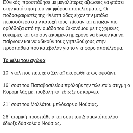
Εθνικός προσπάθησε με μεγαλύτερες αξιώσεις να φτάσει
στην κατάκτηση του νικηφόρου αποτελέσματος, Οι
ποδοσφαιριστές της Φιλιππιάδας είχαν την μπάλα
περισσότερο στην κατοχή τους, πίεσαν και έπαιξαν πιο
ορθόδοξα από την ομάδα του Οικονόμου με τις χαμένες
ευκαιρίες και στο συγκεκριμένο ημίχρονο να δίνουν και να
παίρνουν και να αδικούν τους γηπεδούχους στην
προσπάθεια που κατέβαλαν για το νικηφόρο αποτέλεσμα.
Το φιλμ του αγώνα
10΄ γκολ που πέτυχε ο Σενκάϊ ακυρώθηκε ως οφσάιντ.
16΄ σουτ του Παπαβασιλείου πρόλαβε την τελευταία στιγμή ο
Κορομηλάς με προβολή και έδιωξε σε κόρνερ.
21΄ σουτ του Μαλλάτου μπλόκαρε ο Νούσιας.
26΄ ατομική προσπάθεια και σουτ του Διαμαντόπουλου
έδιωξε δύσκολα ο Νούσιας.